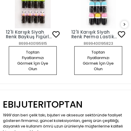
12'li Karışık Siyah
12'li Karışık Siyah
Renk Baykuş Figürlü
Renk Perma Lastik
Perma Lastik Toka
Toka Set
8699400195915
8699400195823
Set
Toptan
Toptan
Fiyatlarımızı
Fiyatlarımızı
Görmek İçin Üye
Görmek İçin Üye
Olun
Olun
EBIJUTERITOPTAN
1999’dan beri çelik takı, bijuteri ve aksesuar sektöründe faaliyet
gösteren firmamız; güncel koleksiyonları, geniş ürün çeşitliliği,
dayanıklı ve kullanım ömrü uzun ürünleriyle müşterilerine kaliteli