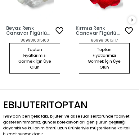
Beyaz Renk
Kırmızı Renk
Canavar Figürlü
Canavar Figürlü
Peluş Anahtarlık
Peluş Anahtarlık
8699810015100
8699810015117
Toptan
Toptan
Fiyatlarımızı
Fiyatlarımızı
Görmek İçin Üye
Görmek İçin Üye
Olun
Olun
EBIJUTERITOPTAN
1999’dan beri çelik takı, bijuteri ve aksesuar sektöründe faaliyet
gösteren firmamız; güncel koleksiyonları, geniş ürün çeşitliliği,
dayanıklı ve kullanım ömrü uzun ürünleriyle müşterilerine kaliteli
hizmet sunmaktadır.