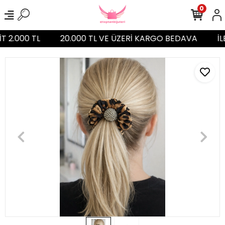
0
T 2.000 TL
20.000 TL VE ÜZERİ KARGO BEDAVA
İL