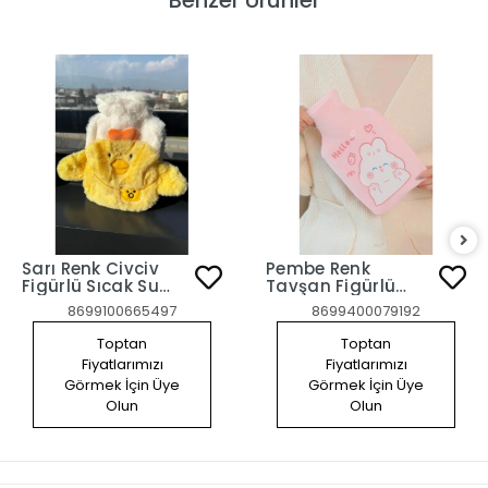
Sarı Renk Civciv
Pembe Renk
Figürlü Sıcak Su
Tavşan Figürlü
Torbası
Peluş Sıcak Su
8699100665497
8699400079192
Torbası
Toptan
Toptan
Fiyatlarımızı
Fiyatlarımızı
Görmek İçin Üye
Görmek İçin Üye
Olun
Olun