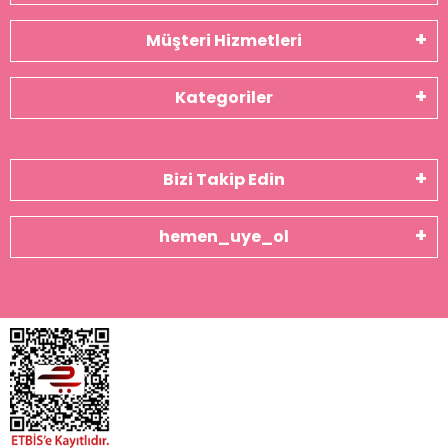
Müşteri Hizmetleri
Kategoriler
Bizi Takip Edin
hemen_uye_ol