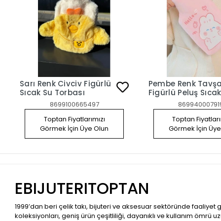
Sarı Renk Civciv Figürlü
Pembe Renk Tavş
Sıcak Su Torbası
Figürlü Peluş Sıca
Torbası
8699100665497
86994000791
Toptan Fiyatlarımızı
Toptan Fiyatlar
Görmek İçin Üye Olun
Görmek İçin Üye
EBIJUTERITOPTAN
1999’dan beri çelik takı, bijuteri ve aksesuar sektöründe faaliyet
koleksiyonları, geniş ürün çeşitliliği, dayanıklı ve kullanım ömrü u