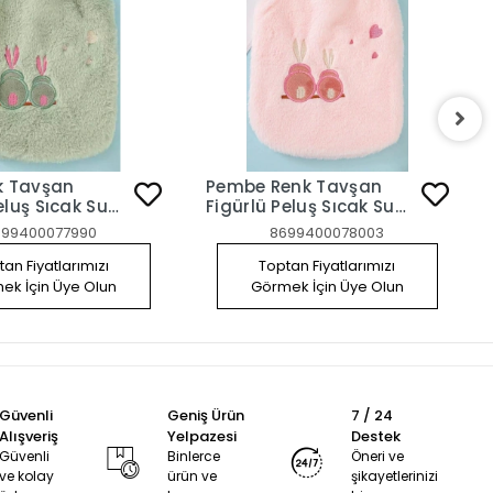
nk Tavşan
Pembe Renk Tavşan
eluş Sıcak Su
Figürlü Peluş Sıcak Su
Torbası
699400077990
8699400078003
an Fiyatlarımızı
Toptan Fiyatlarımızı
ek İçin Üye Olun
Görmek İçin Üye Olun
Güvenli
Geniş Ürün
7 / 24
Alışveriş
Yelpazesi
Destek
Güvenli
Binlerce
Öneri ve
ve kolay
ürün ve
şikayetlerinizi