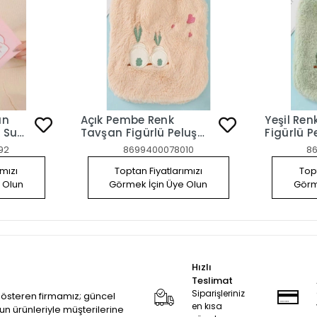
an
Açık Pembe Renk
Yeşil Re
k Su
Tavşan Figürlü Peluş
Figürlü P
Sıcak Su Torbası
Torbası
92
8699400078010
8
ımızı
Toptan Fiyatlarımızı
Topt
 Olun
Görmek İçin Üye Olun
Görm
Hızlı
Teslimat
Siparişleriniz
 gösteren firmamız; güncel
en kısa
zun ürünleriyle müşterilerine