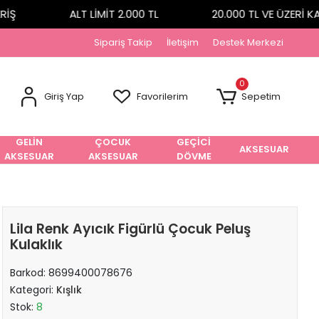
Ş
ALT LİMİT 2.000 TL
20.000 TL VE ÜZERİ KA
Sipariş Takip
İletişim
Destek Merkezi
0
Giriş Yap
Favorilerim
Sepetim
GELİN
ÇOCUK
GEÇİCİ
AKSESUAR
AKSESUAR
AKSESUAR
DÖVME
Lila Renk Ayıcık Figürlü Çocuk Peluş
Kulaklık
Barkod:
8699400078676
Kategori:
Kışlık
Stok:
8