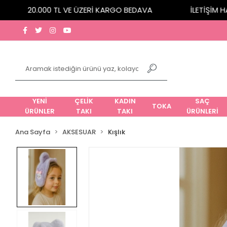
20.000 TL VE ÜZERİ KARGO BEDAVA
İLETİŞİM HATT
YENİ
ÇELİK
KADIN
SAÇ
TOKA
ÜRÜNLER
TAKI
TAKI
ÜRÜNLERİ
Ana Sayfa
AKSESUAR
Kışlık