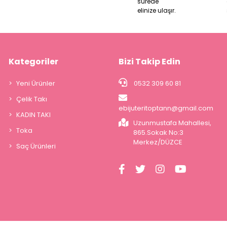
sürede
elinize ulaşır.
Kategoriler
Bizi Takip Edin
Yeni Ürünler
0532 309 60 81
Çelik Takı
ebijuteritoptann@gmail.com
KADIN TAKI
Uzunmustafa Mahallesi,
Toka
865.Sokak No:3
Merkez/DÜZCE
Saç Ürünleri