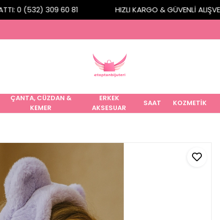
I: 0 (532) 309 60 81
HIZLI KARGO & GÜVENLİ ALIŞVERİ
ÇANTA, CÜZDAN &
ERKEK
SAAT
KOZMETİK
KEMER
AKSESUAR