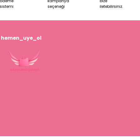
ödeme
kampanya
bize
sistemi
seçeneği
iletebilirsiniz.
hemen_uye_ol