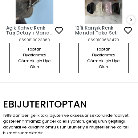
Açık Kahve Renk
12'li Karışık Renk
Taş Detaylı Mandal
Mandal Toka Set
Toka
8699810023860
8699100663479
Toptan
Toptan
Fiyatlarımızı
Fiyatlarımızı
Görmek İçin Üye
Görmek İçin Üye
Olun
Olun
EBIJUTERITOPTAN
1999’dan beri çelik takı, bijuteri ve aksesuar sektöründe faaliyet
gösteren firmamız; güncel koleksiyonları, geniş ürün çeşitliliği,
dayanıklı ve kullanım ömrü uzun ürünleriyle müşterilerine kaliteli
hizmet sunmaktadır.