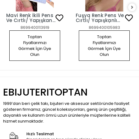
Mavi Renk İkili Pens
Fuşya Renk Pens Ve
Ve Cırtlı/ Yapışkanlı
Cırtlı/ Yapışkanlı
Saç Bigudisi /Orta
Saç Bigudisi /Orta
8699400113919
8699400105983
Boy
Boy
Toptan
Toptan
Fiyatlarımızı
Fiyatlarımızı
Görmek İçin Üye
Görmek İçin Üye
Olun
Olun
EBIJUTERITOPTAN
1999’dan beri çelik takı, bijuteri ve aksesuar sektöründe faaliyet
gösteren firmamız; güncel koleksiyonları, geniş ürün çeşitliliği,
dayanıklı ve kullanım ömrü uzun ürünleriyle müşterilerine kaliteli
hizmet sunmaktadır.
Hızlı Teslimat