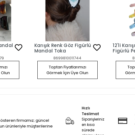
Mandal
Karışık Renk Göz Figürlü
12'li Karı
Mandal Toka
Figürlü P
79
8699810011744
8
ımızı
Toptan Fiyatlarımızı
Topt
 Olun
Görmek İçin Üye Olun
Görm
Hızlı
Teslimat
Siparişleriniz
 gösteren firmamız; güncel
en kısa
zun ürünleriyle müşterilerine
sürede