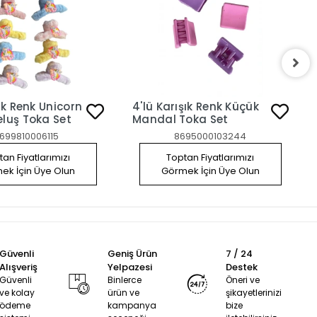
şık Renk Unicorn
4'lü Karışık Renk Küçük
eluş Toka Set
Mandal Toka Set
699810006115
8695000103244
an Fiyatlarımızı
Toptan Fiyatlarımızı
ek İçin Üye Olun
Görmek İçin Üye Olun
Güvenli
Geniş Ürün
7 / 24
Alışveriş
Yelpazesi
Destek
Güvenli
Binlerce
Öneri ve
ve kolay
ürün ve
şikayetlerinizi
ödeme
kampanya
bize