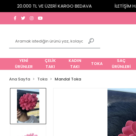
20.000 TL VE ÜZERİ KARGO BEDAVA
İLETİŞİM HAT
YENİ
ÇELİK
KADIN
SAÇ
TOKA
ÜRÜNLER
TAKI
TAKI
ÜRÜNLERİ
Ana Sayfa
Toka
Mandal Toka