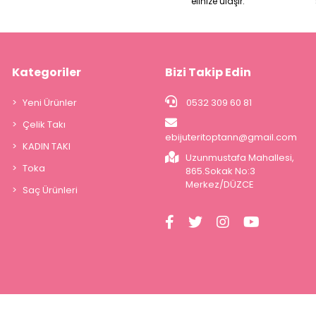
elinize ulaşır.
Kategoriler
Bizi Takip Edin
Yeni Ürünler
0532 309 60 81
Çelik Takı
ebijuteritoptann@gmail.com
KADIN TAKI
Uzunmustafa Mahallesi,
Toka
865.Sokak No:3
Merkez/DÜZCE
Saç Ürünleri