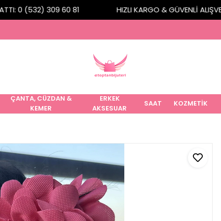
TI: 0 (532) 309 60 81
HIZLI KARGO & GÜVENLİ ALIŞVERİ
ÇANTA, CÜZDAN &
ERKEK
SAAT
KOZMETİK
KEMER
AKSESUAR