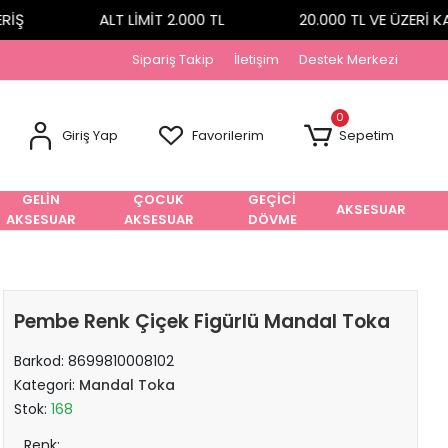
Ş
ALT LİMİT 2.000 TL
20.000 TL VE ÜZERİ KA
Sipariş Takip
İletişim
Destek Merkezi
0
Giriş Yap
Favorilerim
Sepetim
GELİN
ÇOCUK
GEÇİCİ
AKSESUAR
AKSESUAR
AKSESUAR
DÖVME
Pembe Renk Çiçek Figürlü Mandal Toka
Barkod:
8699810008102
Kategori:
Mandal Toka
Stok:
168
Renk: