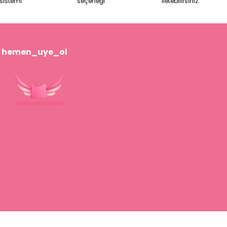
sistemi
seçeneği
iletebilirsiniz.
hemen_uye_ol