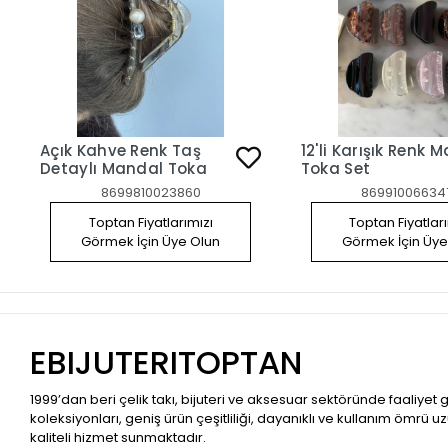
Açık Kahve Renk Taş
12'li Karışık Renk 
Detaylı Mandal Toka
Toka Set
8699810023860
86991006634
Toptan Fiyatlarımızı
Toptan Fiyatlar
Görmek İçin Üye Olun
Görmek İçin Üye
EBIJUTERITOPTAN
1999’dan beri çelik takı, bijuteri ve aksesuar sektöründe faaliyet
koleksiyonları, geniş ürün çeşitliliği, dayanıklı ve kullanım ömrü u
kaliteli hizmet sunmaktadır.