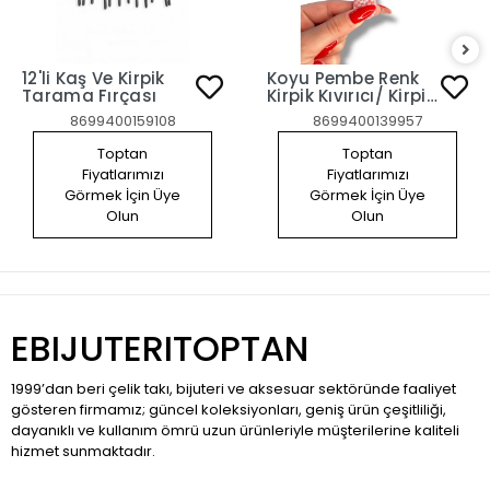
12'li Kaş Ve Kirpik
Koyu Pembe Renk
Tarama Fırçası
Kirpik Kıvırıcı/ Kirpik
Kıvırma Aparatı
8699400159108
8699400139957
Toptan
Toptan
Fiyatlarımızı
Fiyatlarımızı
Görmek İçin Üye
Görmek İçin Üye
Olun
Olun
EBIJUTERITOPTAN
1999’dan beri çelik takı, bijuteri ve aksesuar sektöründe faaliyet
gösteren firmamız; güncel koleksiyonları, geniş ürün çeşitliliği,
dayanıklı ve kullanım ömrü uzun ürünleriyle müşterilerine kaliteli
hizmet sunmaktadır.