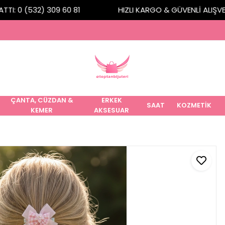
I: 0 (532) 309 60 81
HIZLI KARGO & GÜVENLİ ALIŞVERİ
ÇANTA, CÜZDAN &
ERKEK
SAAT
KOZMETİK
KEMER
AKSESUAR