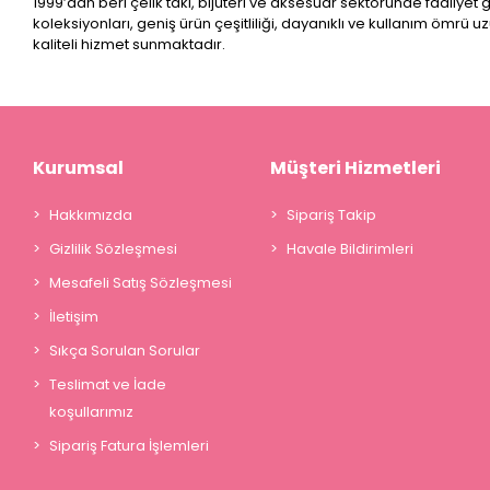
1999’dan beri çelik takı, bijuteri ve aksesuar sektöründe faaliyet
koleksiyonları, geniş ürün çeşitliliği, dayanıklı ve kullanım ömrü u
kaliteli hizmet sunmaktadır.
Kurumsal
Müşteri Hizmetleri
Hakkımızda
Sipariş Takip
Gizlilik Sözleşmesi
Havale Bildirimleri
Mesafeli Satış Sözleşmesi
İletişim
Sıkça Sorulan Sorular
Teslimat ve İade
koşullarımız
Sipariş Fatura İşlemleri