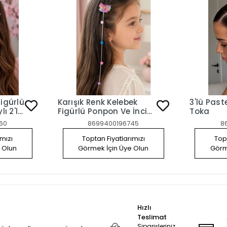
igürlü
Karışık Renk Kelebek
3'lü Past
ı 2'li
Figürlü Ponpon Ve İnci
Toka
Detaylı 2'li Yan Toka Set
60
8699400196745
8
ımızı
Toptan Fiyatlarımızı
Topt
 Olun
Görmek İçin Üye Olun
Görm
Hızlı
Teslimat
Siparişleriniz