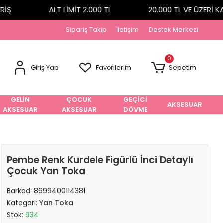
Ş
ALT LİMİT 2.000 TL
20.000 TL VE ÜZERİ KA
Sipariş Takip
İletişim
Destek Merkezi
0
Giriş Yap
Favorilerim
Sepetim
GELİN
ÇOCUK
GEÇİCİ
AKSESUAR
AKSESUAR
AKSESUAR
DÖVME
Pembe Renk Kurdele Figürlü İnci Detaylı
Çocuk Yan Toka
Barkod:
8699400114381
Kategori:
Yan Toka
Stok:
934