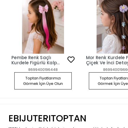
Pembe Renk Saçlı
Mor Renk Kurdele F
Kurdele Figürlü Kalp
Çiçek Ve İnci Detayl
Detaylı Yan Toka
Yan Toka Set
8699400196448
86994001966
Toptan Fiyatlarımızı
Toptan Fiyatlar
Görmek İçin Üye Olun
Görmek İçin Üye
EBIJUTERITOPTAN