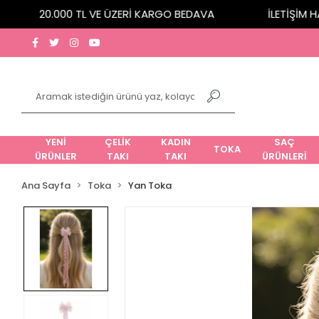
20.000 TL VE ÜZERİ KARGO BEDAVA
İLETİŞİM HATT
YENİ
ÇELİK
KADIN
SAÇ
TOKA
ÜRÜNLER
TAKI
TAKI
ÜRÜNLERİ
Ana Sayfa
Toka
Yan Toka