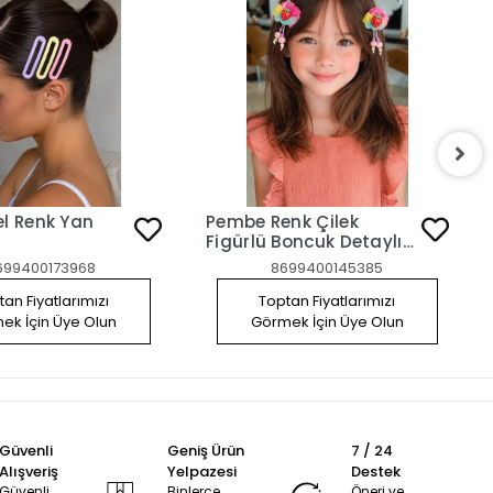
el Renk Yan
Pembe Renk Çilek
Figürlü Boncuk Detaylı
2'li Yan Toka Set
699400173968
8699400145385
an Fiyatlarımızı
Toptan Fiyatlarımızı
ek İçin Üye Olun
Görmek İçin Üye Olun
Güvenli
Geniş Ürün
7 / 24
Alışveriş
Yelpazesi
Destek
Güvenli
Binlerce
Öneri ve