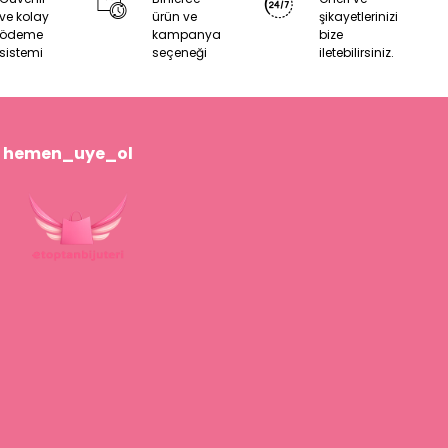
ve kolay
ürün ve
şikayetlerinizi
ödeme
kampanya
bize
sistemi
seçeneği
iletebilirsiniz.
hemen_uye_ol