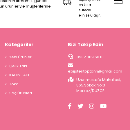
 gösteren firmamız; güncel
en kısa
zun ürünleriyle müşterilerine
sürede
elinize ulaşır.
Kategoriler
Bizi Takip Edin
Yeni Ürünler
0532 309 60 81
Çelik Takı
ebijuteritoptann@gmail.com
KADIN TAKI
Uzunmustafa Mahallesi,
Toka
865.Sokak No:3
Merkez/DÜZCE
Saç Ürünleri