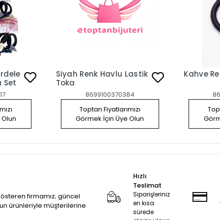
urdele
Siyah Renk Havlu Lastik
Kahve Re
a Set
Toka
17
8699100370384
8
ımızı
Toptan Fiyatlarımızı
Topt
 Olun
Görmek İçin Üye Olun
Görm
Hızlı
Teslimat
Siparişleriniz
 gösteren firmamız; güncel
en kısa
zun ürünleriyle müşterilerine
sürede