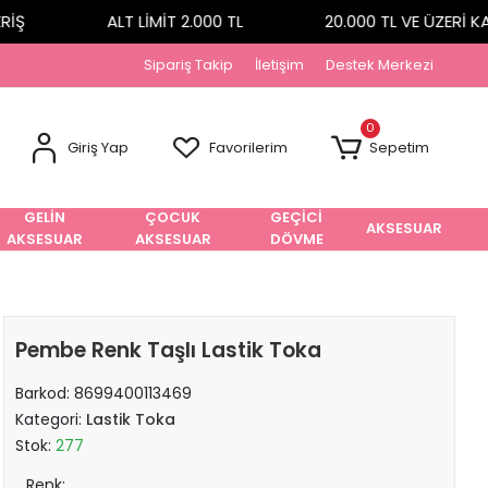
Ş
ALT LİMİT 2.000 TL
20.000 TL VE ÜZERİ KA
Sipariş Takip
İletişim
Destek Merkezi
0
Giriş Yap
Favorilerim
Sepetim
GELİN
ÇOCUK
GEÇİCİ
AKSESUAR
AKSESUAR
AKSESUAR
DÖVME
Pembe Renk Taşlı Lastik Toka
Barkod:
8699400113469
Kategori:
Lastik Toka
Stok:
277
Renk: