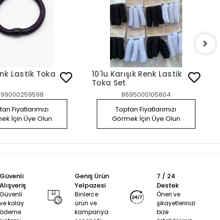
nk Lastik Toka
10'lu Karışık Renk Lastik
Toka Set
699000259598
8695000105804
an Fiyatlarımızı
Toptan Fiyatlarımızı
ek İçin Üye Olun
Görmek İçin Üye Olun
Güvenli
Geniş Ürün
7 / 24
Alışveriş
Yelpazesi
Destek
Güvenli
Binlerce
Öneri ve
ve kolay
ürün ve
şikayetlerinizi
ödeme
kampanya
bize