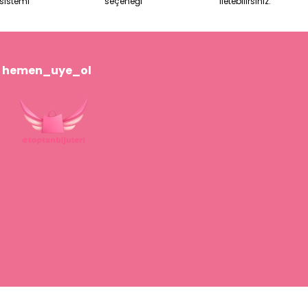
sistemi
seçeneği
iletebilirsiniz.
hemen_uye_ol