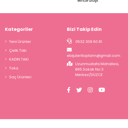
elinize ulaşır.
Kategoriler
Bizi Takip Edin
Yeni Ürünler
0532 309 60 81
Çelik Takı
ebijuteritoptann@gmail.com
KADIN TAKI
Uzunmustafa Mahallesi,
Toka
865.Sokak No:3
Merkez/DÜZCE
Saç Ürünleri