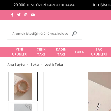
20.000 TL VE ÜZERİ KARGO BEDAVA
İLETİŞİM HATT
YENİ
ÇELİK
KADIN
SAÇ
TOKA
ÜRÜNLER
TAKI
TAKI
ÜRÜNLERİ
Ana Sayfa
Toka
Lastik Toka