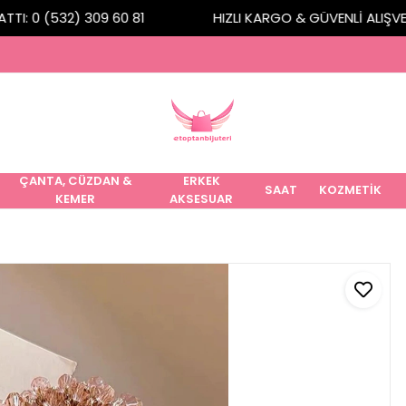
I: 0 (532) 309 60 81
HIZLI KARGO & GÜVENLİ ALIŞVERİ
ÇANTA, CÜZDAN &
ERKEK
SAAT
KOZMETİK
KEMER
AKSESUAR