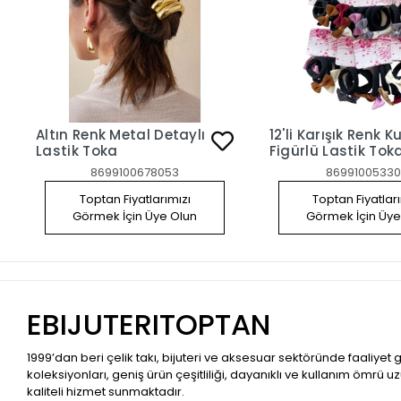
Altın Renk Metal Detaylı
12'li Karışık Renk K
Lastik Toka
Figürlü Lastik Tok
8699100678053
86991005330
Toptan Fiyatlarımızı
Toptan Fiyatlar
Görmek İçin Üye Olun
Görmek İçin Üye
EBIJUTERITOPTAN
1999’dan beri çelik takı, bijuteri ve aksesuar sektöründe faaliyet
koleksiyonları, geniş ürün çeşitliliği, dayanıklı ve kullanım ömrü u
kaliteli hizmet sunmaktadır.