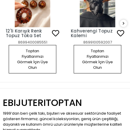
12'li Karışık Renk
Kahverengi Topuz
Topuz Toka Set
Kalemi
8699400085551
8699100592007
Toptan
Toptan
Fiyatlarımızı
Fiyatlarımızı
Görmek İçin Üye
Görmek İçin Üye
Olun
Olun
EBIJUTERITOPTAN
1999’dan beri çelik takı, bijuteri ve aksesuar sektöründe faaliyet
gösteren firmamız; güncel koleksiyonları, geniş ürün çeşitliliği,
dayanıklı ve kullanım ömrü uzun ürünleriyle müşterilerine kaliteli
hizmet sunmaktadır.