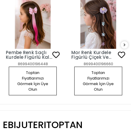
Pembe Renk Saçlı
Mor Renk Kurdele
Kurdele Figürlü Kalp
Figürlü Çiçek Ve
Detaylı Yan Toka
İnci Detaylı 2'li Yan
8699400196448
8699400196660
Toka Set
Toptan
Toptan
Fiyatlarımızı
Fiyatlarımızı
Görmek İçin Üye
Görmek İçin Üye
Olun
Olun
EBIJUTERITOPTAN