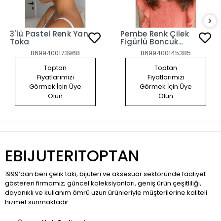
3'lü Pastel Renk Yan
Pembe Renk Çilek
Toka
Figürlü Boncuk
Detaylı 2'li Yan
8699400173968
8699400145385
Toka Set
Toptan
Toptan
Fiyatlarımızı
Fiyatlarımızı
Görmek İçin Üye
Görmek İçin Üye
Olun
Olun
EBIJUTERITOPTAN
1999’dan beri çelik takı, bijuteri ve aksesuar sektöründe faaliyet
gösteren firmamız; güncel koleksiyonları, geniş ürün çeşitliliği,
dayanıklı ve kullanım ömrü uzun ürünleriyle müşterilerine kaliteli
hizmet sunmaktadır.