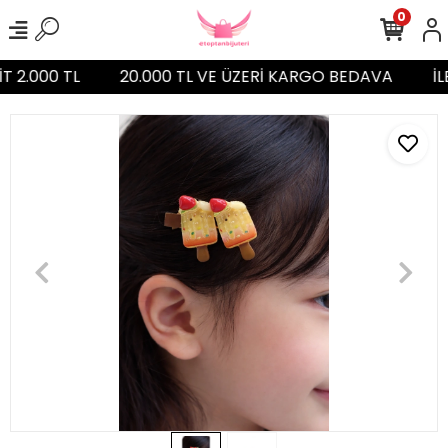
0
T 2.000 TL
20.000 TL VE ÜZERİ KARGO BEDAVA
İL