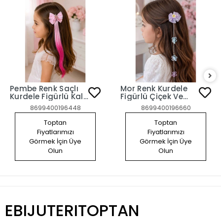
Pembe Renk Saçlı
Mor Renk Kurdele
Kurdele Figürlü Kalp
Figürlü Çiçek Ve
Detaylı Yan Toka
İnci Detaylı 2'li Yan
8699400196448
8699400196660
Toka Set
Toptan
Toptan
Fiyatlarımızı
Fiyatlarımızı
Görmek İçin Üye
Görmek İçin Üye
Olun
Olun
EBIJUTERITOPTAN