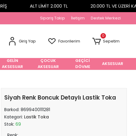
Ş
ALT LİMİT 2.000 TL
20.000 TL VE ÜZERİ KA
Sipariş Takip
İletişim
Destek Merkezi
0
Giriş Yap
Favorilerim
Sepetim
GELİN
ÇOCUK
GEÇİCİ
AKSESUAR
AKSESUAR
AKSESUAR
DÖVME
Siyah Renk Boncuk Detaylı Lastik Toka
Barkod:
8699400111281
Kategori:
Lastik Toka
Stok:
69
Renk: