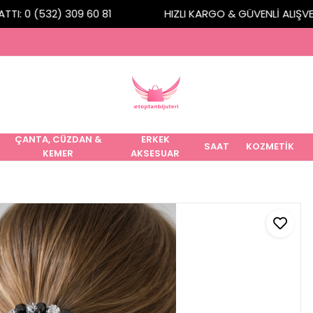
I: 0 (532) 309 60 81
HIZLI KARGO & GÜVENLİ ALIŞVERİ
ÇANTA, CÜZDAN &
ERKEK
SAAT
KOZMETİK
KEMER
AKSESUAR