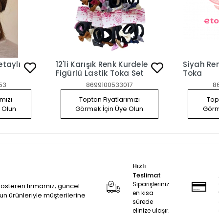
etaylı
12'li Karışık Renk Kurdele
Siyah Ren
Figürlü Lastik Toka Set
Toka
53
8699100533017
8
ımızı
Toptan Fiyatlarımızı
Topt
 Olun
Görmek İçin Üye Olun
Görm
Hızlı
Teslimat
Siparişleriniz
 gösteren firmamız; güncel
en kısa
zun ürünleriyle müşterilerine
sürede
elinize ulaşır.