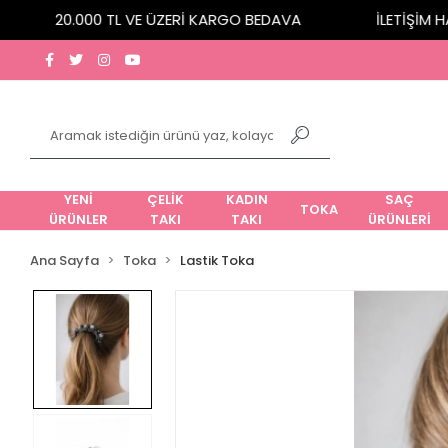
20.000 TL VE ÜZERİ KARGO BEDAVA
İLETİŞİM HATT
YENİ
ÇELİK
KADIN
SAÇ
TOKA
ÜRÜNLER
TAKI
TAKI
ÜRÜNLERİ
Ana Sayfa
Toka
Lastik Toka