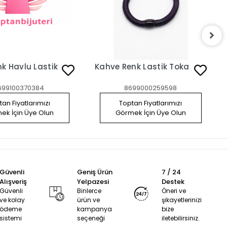
k Havlu Lastik
Kahve Renk Lastik Toka
699100370384
8699000259598
an Fiyatlarımızı
Toptan Fiyatlarımızı
ek İçin Üye Olun
Görmek İçin Üye Olun
Güvenli
Geniş Ürün
7 / 24
Alışveriş
Yelpazesi
Destek
Güvenli
Binlerce
Öneri ve
ve kolay
ürün ve
şikayetlerinizi
ödeme
kampanya
bize
sistemi
seçeneği
iletebilirsiniz.