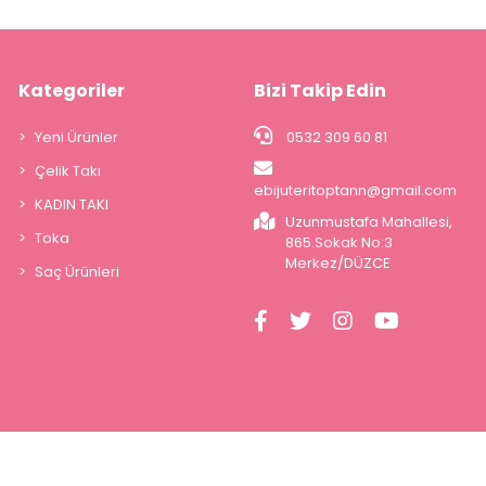
Kategoriler
Bizi Takip Edin
Yeni Ürünler
0532 309 60 81
Çelik Takı
ebijuteritoptann@gmail.com
KADIN TAKI
Uzunmustafa Mahallesi,
Toka
865.Sokak No:3
Merkez/DÜZCE
Saç Ürünleri