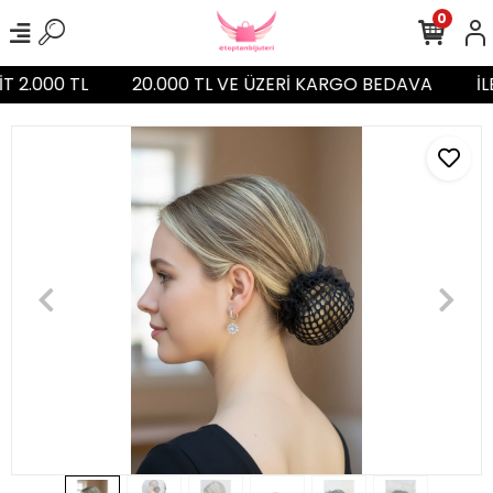
0
İT 2.000 TL
20.000 TL VE ÜZERİ KARGO BEDAVA
İL