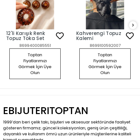
12'li Karışık Renk
Kahverengi Topuz
Topuz Toka Set
Kalemi
8699400085551
8699100592007
Toptan
Toptan
Fiyatlarımızı
Fiyatlarımızı
Görmek İçin Üye
Görmek İçin Üye
Olun
Olun
EBIJUTERITOPTAN
1999’dan beri çelik takı, bijuteri ve aksesuar sektöründe faaliyet
gösteren firmamız; güncel koleksiyonları, geniş ürün çeşitliliği,
dayanıklı ve kullanım ömrü uzun ürünleriyle müşterilerine kaliteli
hizmet sunmaktadır.