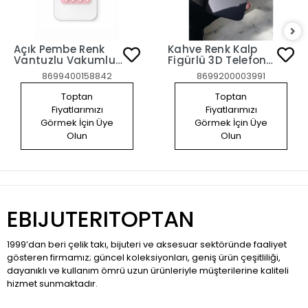
Açık Pembe Renk
Kahve Renk Kalp
Vantuzlu Vakumlu
Figürlü 3D Telefon
Yapışkanlı Telefon
Tutacağı
8699400158842
8699200003991
Tutacağı
Toptan
Toptan
Fiyatlarımızı
Fiyatlarımızı
Görmek İçin Üye
Görmek İçin Üye
Olun
Olun
EBIJUTERITOPTAN
1999’dan beri çelik takı, bijuteri ve aksesuar sektöründe faaliyet
gösteren firmamız; güncel koleksiyonları, geniş ürün çeşitliliği,
dayanıklı ve kullanım ömrü uzun ürünleriyle müşterilerine kaliteli
hizmet sunmaktadır.