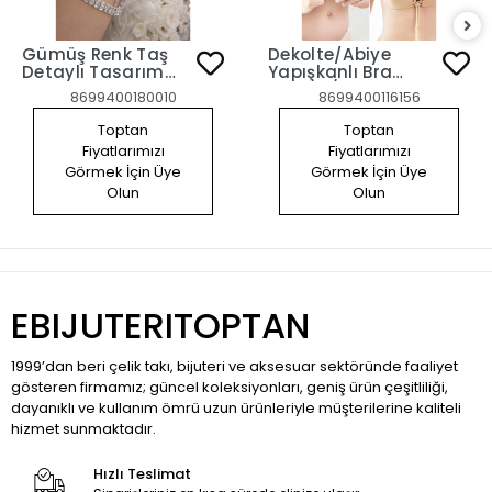
Gümüş Renk Taş
Dekolte/Abiye
Detaylı Tasarım
Yapışkanlı Bra
Şahmeran
Sütyen/ Askısız
8699400180010
8699400116156
Straplez Göğüs
Dikleştirici Sütyen
Toptan
Toptan
80B
Fiyatlarımızı
Fiyatlarımızı
Görmek İçin Üye
Görmek İçin Üye
Olun
Olun
EBIJUTERITOPTAN
1999’dan beri çelik takı, bijuteri ve aksesuar sektöründe faaliyet
gösteren firmamız; güncel koleksiyonları, geniş ürün çeşitliliği,
dayanıklı ve kullanım ömrü uzun ürünleriyle müşterilerine kaliteli
hizmet sunmaktadır.
Hızlı Teslimat