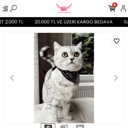
0
İT 2.000 TL
20.000 TL VE ÜZERİ KARGO BEDAVA
İL