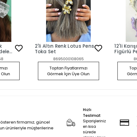
k
2'li Altın Renk Lotus Pens
12'li Karı
dele
Toka Set
Figürlü P
58
8695000108065
8
ımızı
Toptan Fiyatlarımızı
Topt
 Olun
Görmek İçin Üye Olun
Görm
Hızlı
Teslimat
Siparişleriniz
 gösteren firmamız; güncel
en kısa
zun ürünleriyle müşterilerine
sürede