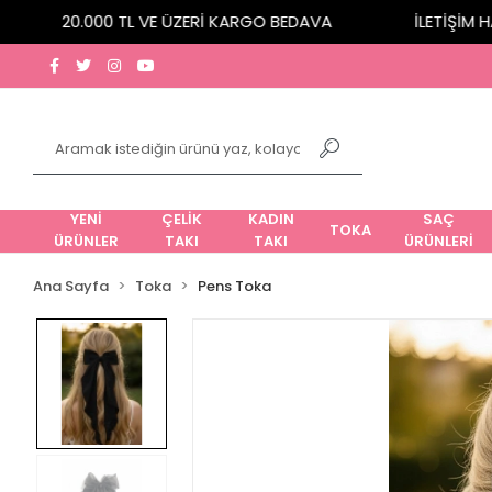
20.000 TL VE ÜZERİ KARGO BEDAVA
İLETİŞİM HATT
YENİ
ÇELİK
KADIN
SAÇ
TOKA
ÜRÜNLER
TAKI
TAKI
ÜRÜNLERİ
Ana Sayfa
Toka
Pens Toka