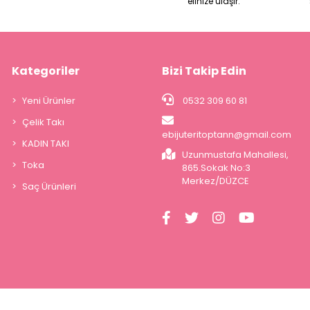
elinize ulaşır.
Kategoriler
Bizi Takip Edin
Yeni Ürünler
0532 309 60 81
Çelik Takı
ebijuteritoptann@gmail.com
KADIN TAKI
Uzunmustafa Mahallesi,
Toka
865.Sokak No:3
Merkez/DÜZCE
Saç Ürünleri