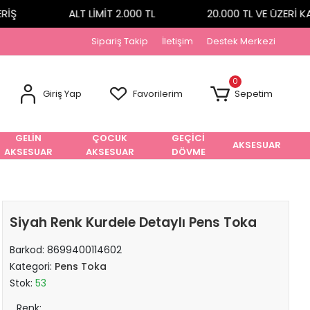
Ş
ALT LİMİT 2.000 TL
20.000 TL VE ÜZERİ KA
Sipariş Takip
İletişim
Destek Merkezi
0
Giriş Yap
Favorilerim
Sepetim
GELİN
ÇOCUK
GEÇİCİ
AKSESUAR
AKSESUAR
AKSESUAR
DÖVME
Siyah Renk Kurdele Detaylı Pens Toka
Barkod:
8699400114602
Kategori:
Pens Toka
Stok:
53
Renk: