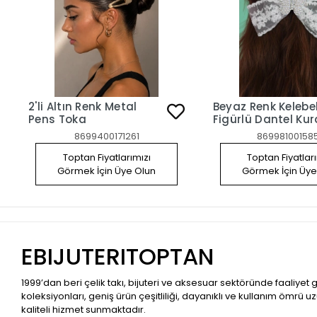
2'li Altın Renk Metal
Beyaz Renk Kelebe
Pens Toka
Figürlü Dantel Kur
Pens Toka
8699400171261
86998100158
Toptan Fiyatlarımızı
Toptan Fiyatlar
Görmek İçin Üye Olun
Görmek İçin Üye
EBIJUTERITOPTAN
1999’dan beri çelik takı, bijuteri ve aksesuar sektöründe faaliyet
koleksiyonları, geniş ürün çeşitliliği, dayanıklı ve kullanım ömrü u
kaliteli hizmet sunmaktadır.