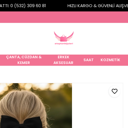
I: 0 (532) 309 60 81
HIZLI KARGO & GÜVENLİ ALIŞVERİ
ÇANTA, CÜZDAN &
ERKEK
SAAT
KOZMETİK
KEMER
AKSESUAR