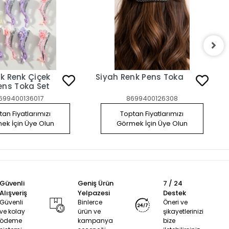
şık Renk Çiçek
Siyah Renk Pens Toka
ens Toka Set
699400136017
8699400126308
an Fiyatlarımızı
Toptan Fiyatlarımızı
ek İçin Üye Olun
Görmek İçin Üye Olun
Güvenli
Geniş Ürün
7 / 24
Alışveriş
Yelpazesi
Destek
Güvenli
Binlerce
Öneri ve
ve kolay
ürün ve
şikayetlerinizi
ödeme
kampanya
bize