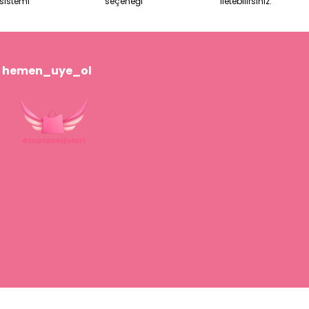
sistemi
seçeneği
iletebilirsiniz.
hemen_uye_ol