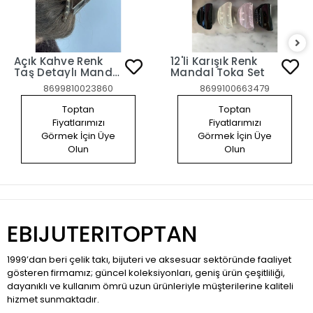
Açık Kahve Renk
12'li Karışık Renk
Taş Detaylı Mandal
Mandal Toka Set
Toka
8699810023860
8699100663479
Toptan
Toptan
Fiyatlarımızı
Fiyatlarımızı
Görmek İçin Üye
Görmek İçin Üye
Olun
Olun
EBIJUTERITOPTAN
1999’dan beri çelik takı, bijuteri ve aksesuar sektöründe faaliyet
gösteren firmamız; güncel koleksiyonları, geniş ürün çeşitliliği,
dayanıklı ve kullanım ömrü uzun ürünleriyle müşterilerine kaliteli
hizmet sunmaktadır.