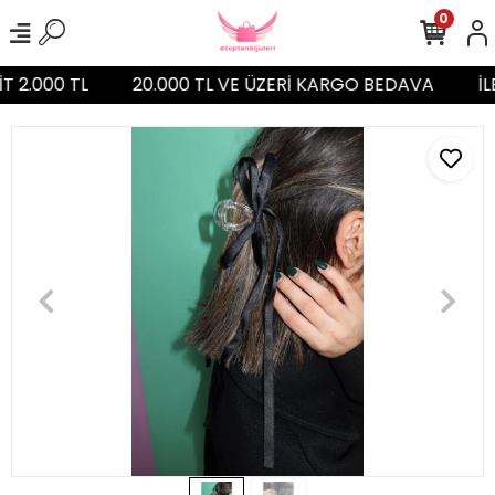
0
T 2.000 TL
20.000 TL VE ÜZERİ KARGO BEDAVA
İL