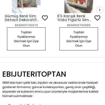
Gümüş Renk Sim
6'lı Karışık Renk
Detaylı Dekoratif
Yıldız Figürlü Sim
Mum
Detaylı Mum Set
8699100740972
8699100740989
Toptan
Toptan
Fiyatlarımızı
Fiyatlarımızı
Görmek İçin Üye
Görmek İçin Üye
Olun
Olun
EBIJUTERITOPTAN
1999’dan beri çelik takı, bijuteri ve aksesuar sektöründe faaliyet
gösteren firmamız; güncel koleksiyonları, geniş ürün çeşitliliği,
dayanıklı ve kullanım ömrü uzun ürünleriyle müşterilerine kaliteli
hizmet sunmaktadır.