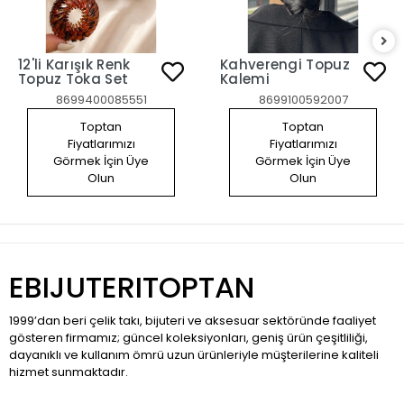
12'li Karışık Renk
Kahverengi Topuz
Topuz Toka Set
Kalemi
8699400085551
8699100592007
Toptan
Toptan
Fiyatlarımızı
Fiyatlarımızı
Görmek İçin Üye
Görmek İçin Üye
Olun
Olun
EBIJUTERITOPTAN
1999’dan beri çelik takı, bijuteri ve aksesuar sektöründe faaliyet
gösteren firmamız; güncel koleksiyonları, geniş ürün çeşitliliği,
dayanıklı ve kullanım ömrü uzun ürünleriyle müşterilerine kaliteli
hizmet sunmaktadır.