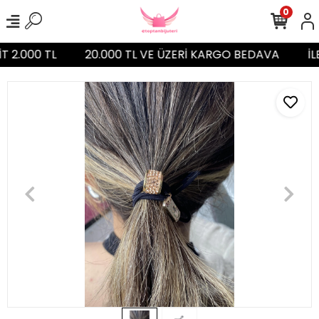
0
T 2.000 TL
20.000 TL VE ÜZERİ KARGO BEDAVA
İL