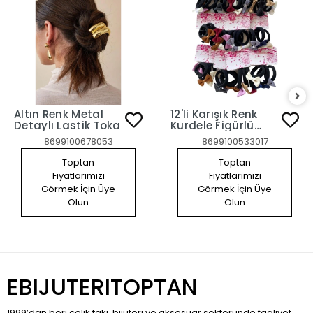
Altın Renk Metal
12'li Karışık Renk
Detaylı Lastik Toka
Kurdele Figürlü
Lastik Toka Set
8699100678053
8699100533017
Toptan
Toptan
Fiyatlarımızı
Fiyatlarımızı
Görmek İçin Üye
Görmek İçin Üye
Olun
Olun
EBIJUTERITOPTAN
1999’dan beri çelik takı, bijuteri ve aksesuar sektöründe faaliyet