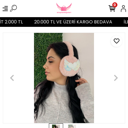
0
T 2.000 TL
20.000 TL VE ÜZERİ KARGO BEDAVA
İL