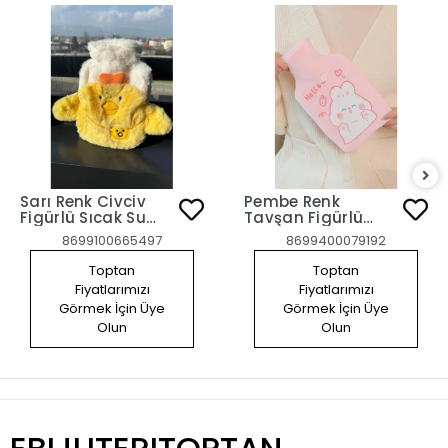
Sarı Renk Civciv
Pembe Renk
Figürlü Sıcak Su
Tavşan Figürlü
Torbası
Peluş Sıcak Su
8699100665497
8699400079192
Torbası
Toptan
Toptan
Fiyatlarımızı
Fiyatlarımızı
Görmek İçin Üye
Görmek İçin Üye
Olun
Olun