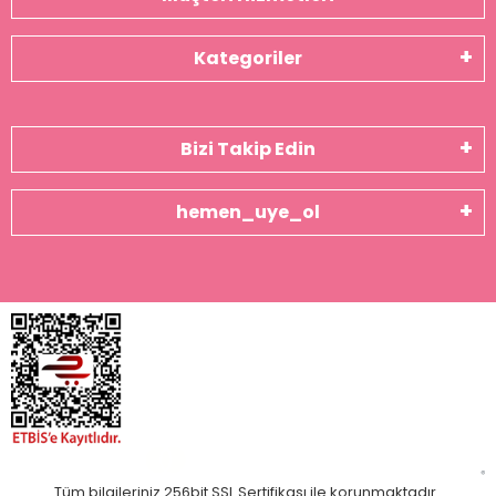
Kategoriler
Bizi Takip Edin
hemen_uye_ol
Tüm bilgileriniz 256bit SSL Sertifikası ile korunmaktadır.