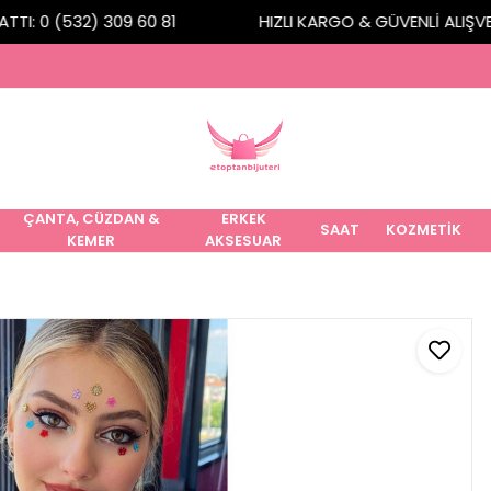
I: 0 (532) 309 60 81
HIZLI KARGO & GÜVENLİ ALIŞVERİ
ÇANTA, CÜZDAN &
ERKEK
SAAT
KOZMETİK
KEMER
AKSESUAR