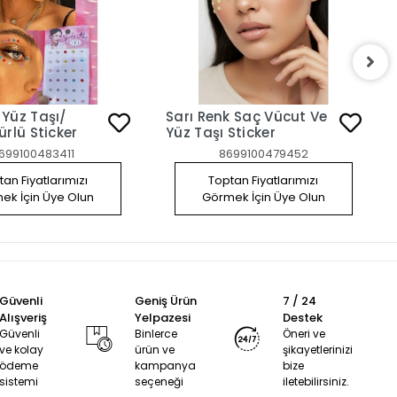
 Yüz Taşı/
Sarı Renk Saç Vücut Ve
ürlü Sticker
Yüz Taşı Sticker
699100483411
8699100479452
an Fiyatlarımızı
Toptan Fiyatlarımızı
ek İçin Üye Olun
Görmek İçin Üye Olun
Güvenli
Geniş Ürün
7 / 24
Alışveriş
Yelpazesi
Destek
Güvenli
Binlerce
Öneri ve
ve kolay
ürün ve
şikayetlerinizi
ödeme
kampanya
bize
sistemi
seçeneği
iletebilirsiniz.