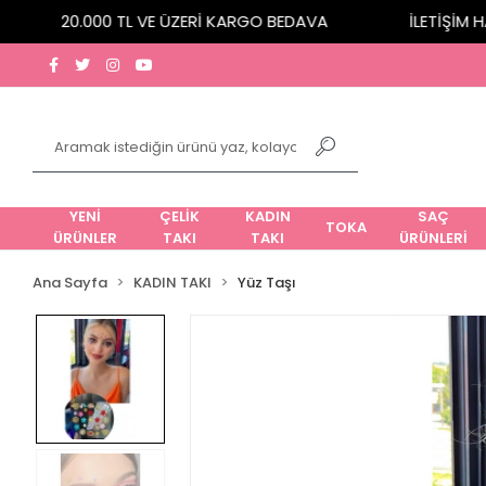
20.000 TL VE ÜZERİ KARGO BEDAVA
İLETİŞİM HATT
YENİ
ÇELİK
KADIN
SAÇ
TOKA
ÜRÜNLER
TAKI
TAKI
ÜRÜNLERİ
Ana Sayfa
KADIN TAKI
Yüz Taşı