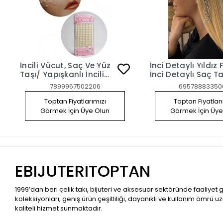
İncili Vücut, Saç Ve Yüz
İnci Detaylı Yıldız 
Taşı/ Yapışkanlı İncili
İnci Detaylı Saç Ta
Yüz Sticker
Yapışkanlı İncili S
7899967502206
69578883350
Sticker
Toptan Fiyatlarımızı
Toptan Fiyatlar
Görmek İçin Üye Olun
Görmek İçin Üye
EBIJUTERITOPTAN
1999’dan beri çelik takı, bijuteri ve aksesuar sektöründe faaliyet
koleksiyonları, geniş ürün çeşitliliği, dayanıklı ve kullanım ömrü u
kaliteli hizmet sunmaktadır.