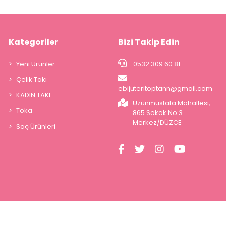
Kategoriler
Bizi Takip Edin
Yeni Ürünler
0532 309 60 81
Çelik Takı
ebijuteritoptann@gmail.com
KADIN TAKI
Uzunmustafa Mahallesi,
Toka
865.Sokak No:3
Merkez/DÜZCE
Saç Ürünleri