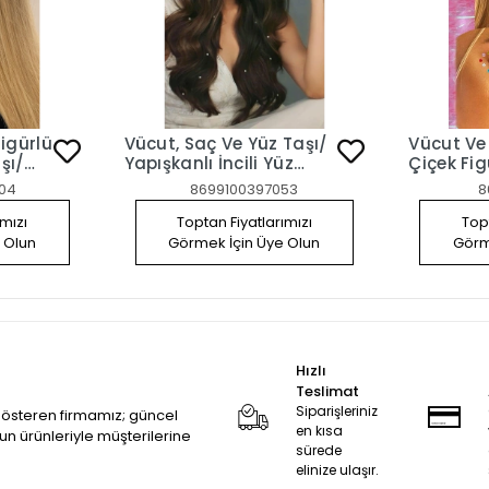
Figürlü
Vücut, Saç Ve Yüz Taşı/
Vücut Ve
şı/
Yapışkanlı İncili Yüz
Çiçek Fig
aç
Sticker
04
8699100397053
8
ımızı
Toptan Fiyatlarımızı
Topt
 Olun
Görmek İçin Üye Olun
Görm
Hızlı
Teslimat
Siparişleriniz
 gösteren firmamız; güncel
en kısa
zun ürünleriyle müşterilerine
sürede
elinize ulaşır.