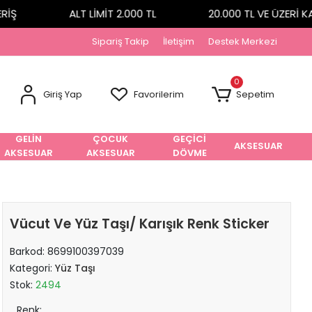
Ş
ALT LİMİT 2.000 TL
20.000 TL VE ÜZERİ KA
Sipariş Takip
İletişim
Destek Merkezi
0
Giriş Yap
Favorilerim
Sepetim
GELİN
ÇOCUK
GEÇİCİ
AKSESUAR
AKSESUAR
AKSESUAR
DÖVME
Vücut Ve Yüz Taşı/ Karışık Renk Sticker
Barkod:
8699100397039
Kategori:
Yüz Taşı
Stok:
2494
Renk: