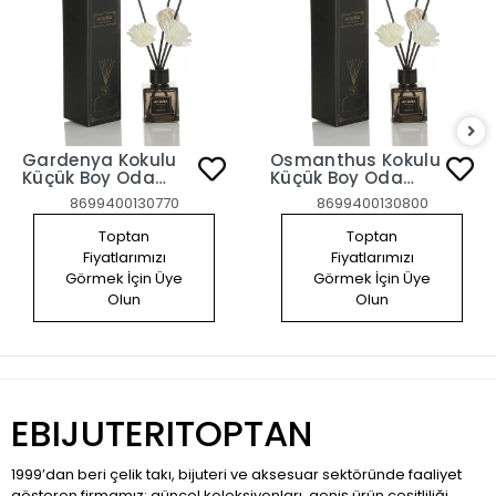
Gardenya Kokulu
Osmanthus Kokulu
Küçük Boy Oda
Küçük Boy Oda
Kokusu
Kokusu
8699400130770
8699400130800
Toptan
Toptan
Fiyatlarımızı
Fiyatlarımızı
Görmek İçin Üye
Görmek İçin Üye
Olun
Olun
EBIJUTERITOPTAN
1999’dan beri çelik takı, bijuteri ve aksesuar sektöründe faaliyet
gösteren firmamız; güncel koleksiyonları, geniş ürün çeşitliliği,