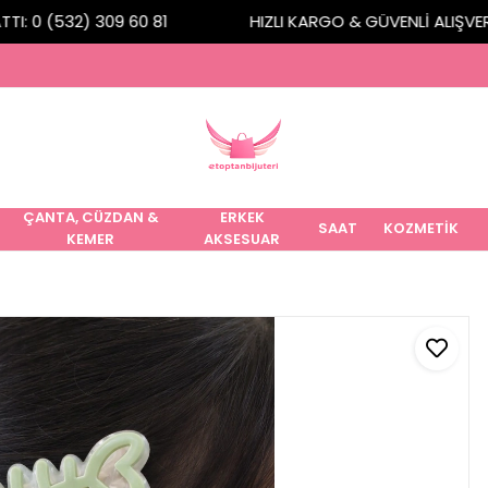
: 0 (532) 309 60 81
HIZLI KARGO & GÜVENLİ ALIŞVERİŞ
ÇANTA, CÜZDAN &
ERKEK
SAAT
KOZMETİK
KEMER
AKSESUAR