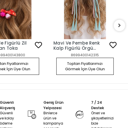
le Figürlü Zil
Mavi Ve Pembe Renk
Yan Toka
Kalp Figürlü Örgü
Detaylı 2'li Yan Toka
699400143800
8699400142315
an Fiyatlarımızı
Toptan Fiyatlarımızı
ek İçin Üye Olun
Görmek İçin Üye Olun
Güvenli
Geniş Ürün
7 / 24
Alışveriş
Yelpazesi
Destek
Güvenli
Binlerce
Öneri ve
ve kolay
ürün ve
şikayetlerinizi
ödeme
kampanya
bize