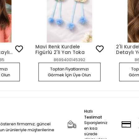
Mavi Renk Kurdele
2'li Kurde
aylı
Figürlü 2'li Yan Toka
Detaylı 
85
8699400145392
8
ımızı
Toptan Fiyatlarımızı
Topt
 Olun
Görmek İçin Üye Olun
Görm
Hızlı
Teslimat
Siparişleriniz
 gösteren firmamız; güncel
en kısa
zun ürünleriyle müşterilerine
sürede