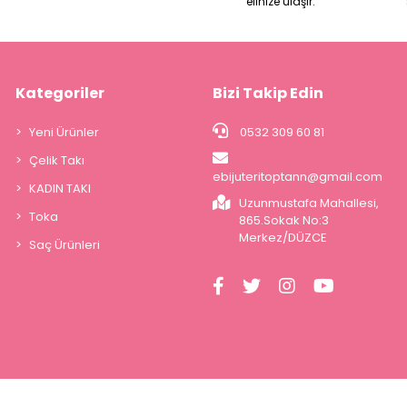
elinize ulaşır.
Kategoriler
Bizi Takip Edin
Yeni Ürünler
0532 309 60 81
Çelik Takı
ebijuteritoptann@gmail.com
KADIN TAKI
Uzunmustafa Mahallesi,
Toka
865.Sokak No:3
Merkez/DÜZCE
Saç Ürünleri