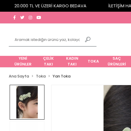
20.000 TL VE ÜZERİ KARGO BEDAVA
İLETİŞİM HATTI
YENİ
ÇELİK
KADIN
SAÇ
TOKA
ÜRÜNLER
TAKI
TAKI
ÜRÜNLERİ
Ana Sayfa
Toka
Yan Toka