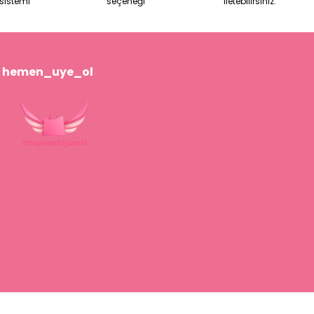
sistemi
seçeneği
iletebilirsiniz.
hemen_uye_ol