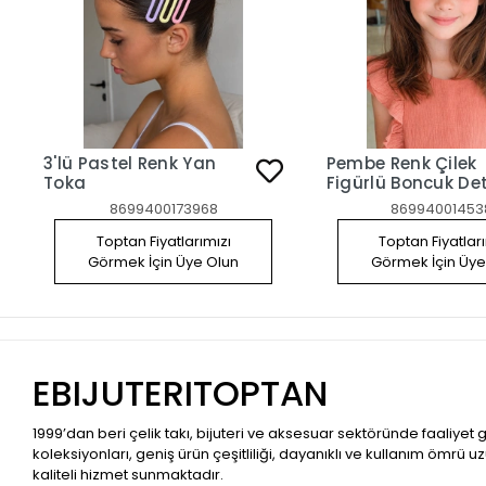
3'lü Pastel Renk Yan
Pembe Renk Çilek
Toka
Figürlü Boncuk Det
2'li Yan Toka Set
8699400173968
86994001453
Toptan Fiyatlarımızı
Toptan Fiyatlar
Görmek İçin Üye Olun
Görmek İçin Üye
EBIJUTERITOPTAN
1999’dan beri çelik takı, bijuteri ve aksesuar sektöründe faaliyet
koleksiyonları, geniş ürün çeşitliliği, dayanıklı ve kullanım ömrü u
kaliteli hizmet sunmaktadır.