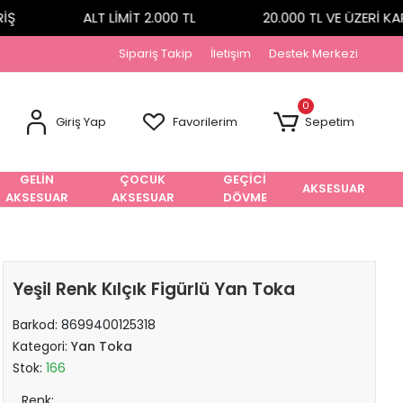
ALT LİMİT 2.000 TL
20.000 TL VE ÜZERİ KAR
Sipariş Takip
İletişim
Destek Merkezi
0
Giriş Yap
Favorilerim
Sepetim
GELİN
ÇOCUK
GEÇİCİ
AKSESUAR
AKSESUAR
AKSESUAR
DÖVME
Yeşil Renk Kılçık Figürlü Yan Toka
Barkod:
8699400125318
Kategori:
Yan Toka
Stok:
166
Renk: