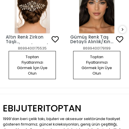
Altın Renk Zirkon
Gümüş Renk Taş
Taşlı
Detaylı Alınlık/Kına
Gelin/Kına/Nişan/Söz
Aksesuarı
8699400175535
8699400179199
Tasarım Saç
Aksesuarı
Toptan
Toptan
Fiyatlarımızı
Fiyatlarımızı
Görmek İçin Üye
Görmek İçin Üye
Olun
Olun
EBIJUTERITOPTAN
1999’dan beri çelik takı, bijuteri ve aksesuar sektöründe faaliyet
gösteren firmamız; güncel koleksiyonları, geniş ürün çeşitliliği,