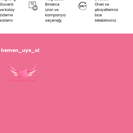
Güvenli
Binlerce
Öneri ve
ve kolay
ürün ve
şikayetlerinizi
ödeme
kampanya
bize
sistemi
seçeneği
iletebilirsiniz.
hemen_uye_ol