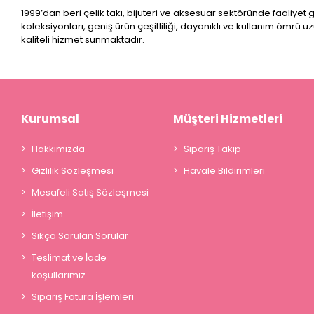
1999’dan beri çelik takı, bijuteri ve aksesuar sektöründe faaliyet
koleksiyonları, geniş ürün çeşitliliği, dayanıklı ve kullanım ömrü u
kaliteli hizmet sunmaktadır.
Kurumsal
Müşteri Hizmetleri
Hakkımızda
Sipariş Takip
Gizlilik Sözleşmesi
Havale Bildirimleri
Mesafeli Satış Sözleşmesi
İletişim
Sıkça Sorulan Sorular
Teslimat ve İade
koşullarımız
Sipariş Fatura İşlemleri