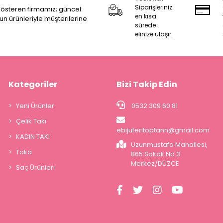
Siparişleriniz
 gösteren firmamız; güncel
en kısa
zun ürünleriyle müşterilerine
sürede
elinize ulaşır.
Kategoriler
Bizi Takip Edin
Yeni Ürünler
0532 309 60 81
Çelik Takı
ebijuteritoptann@gmail.com
KADIN TAKI
Uzunmustafa Mahallesi,
Toka
865.Sokak No:3
Merkez/DÜZCE
Saç Ürünleri