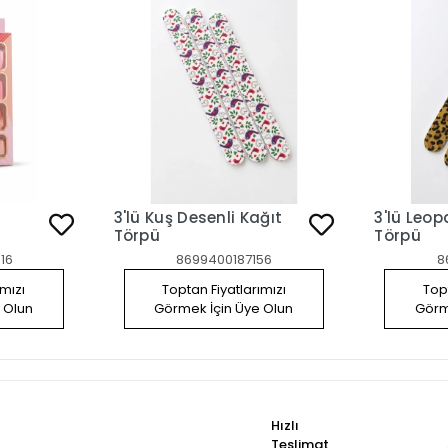
3'lü Kuş Desenli Kağıt
3'lü Leopar 
Törpü
Törpü
16
8699400187156
8
ımızı
Toptan Fiyatlarımızı
Topt
 Olun
Görmek İçin Üye Olun
Görm
Hızlı
Teslimat