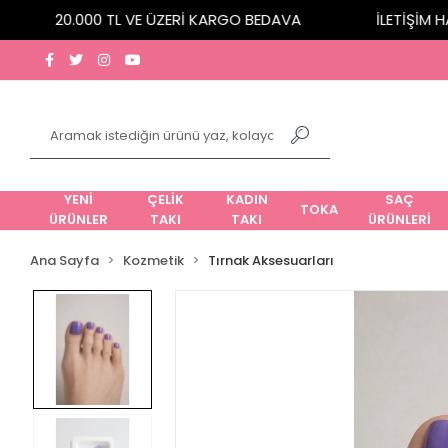
20.000 TL VE ÜZERİ KARGO BEDAVA
İLETİŞİM HATT
YENİ
ÇELİK
KADIN
SAÇ
TOKA
ÜRÜNLER
TAKI
TAKI
ÜRÜNLERİ
Ana Sayfa
Kozmetik
Tırnak Aksesuarları