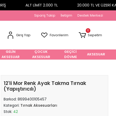
Ş
ALT LİMİT 2.000 TL
20.000 TL VE ÜZERİ KA
Sipariş Takip
İletişim
Destek Merkezi
0
Giriş Yap
Favorilerim
Sepetim
GELİN
ÇOCUK
GEÇİCİ
AKSESUAR
AKSESUAR
AKSESUAR
DÖVME
12'li Mor Renk Ayak Takma Tırnak
(Yapıştırıcılı)
Barkod:
8699400105457
Kategori:
Tırnak Aksesuarları
Stok:
42