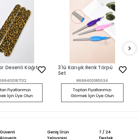
Desenli Kağıt
3'lü Karışık Renk Törpü
Set
699400187132
8699400185534
an Fiyatlarımızı
Toptan Fiyatlarımızı
ek İçin Üye Olun
Görmek İçin Üye Olun
Güvenli
Geniş Ürün
7 / 24
Alışveriş
Yelpazesi
Destek