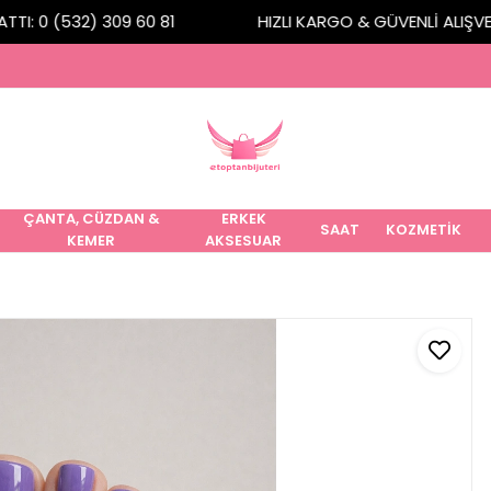
I: 0 (532) 309 60 81
HIZLI KARGO & GÜVENLİ ALIŞVERİ
ÇANTA, CÜZDAN &
ERKEK
SAAT
KOZMETİK
KEMER
AKSESUAR