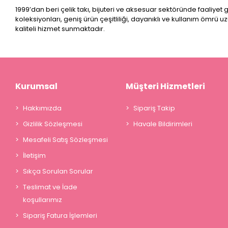
1999’dan beri çelik takı, bijuteri ve aksesuar sektöründe faaliyet
koleksiyonları, geniş ürün çeşitliliği, dayanıklı ve kullanım ömrü u
kaliteli hizmet sunmaktadır.
Kurumsal
Müşteri Hizmetleri
Hakkımızda
Sipariş Takip
Gizlilik Sözleşmesi
Havale Bildirimleri
Mesafeli Satış Sözleşmesi
İletişim
Sıkça Sorulan Sorular
Teslimat ve İade
koşullarımız
Sipariş Fatura İşlemleri