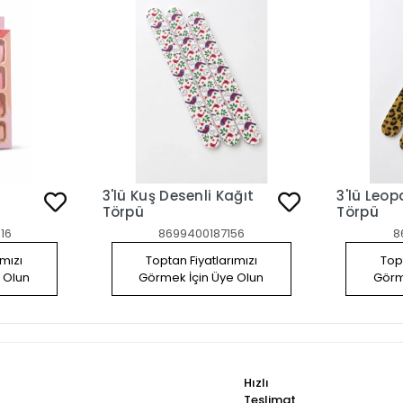
3'lü Kuş Desenli Kağıt
3'lü Leopar 
Törpü
Törpü
16
8699400187156
8
ımızı
Toptan Fiyatlarımızı
Topt
 Olun
Görmek İçin Üye Olun
Görm
Hızlı
Teslimat