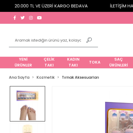
20.000 TL VE ÜZERİ KARGO BEDAVA
İLETİŞİM HATT
YENİ
ÇELİK
KADIN
SAÇ
TOKA
ÜRÜNLER
TAKI
TAKI
ÜRÜNLERİ
Ana Sayfa
Kozmetik
Tırnak Aksesuarları