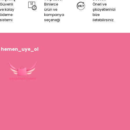
Güvenli
Binlerce
Öneri ve
ve kolay
ürün ve
şikayetlerinizi
ödeme
kampanya
bize
sistemi
seçeneği
iletebilirsiniz.
hemen_uye_ol