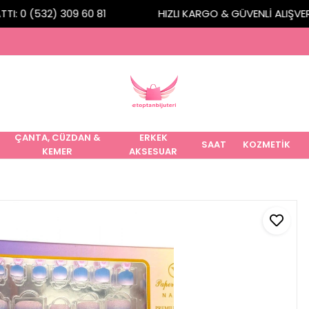
I: 0 (532) 309 60 81
HIZLI KARGO & GÜVENLİ ALIŞVERİŞ
ÇANTA, CÜZDAN &
ERKEK
SAAT
KOZMETİK
KEMER
AKSESUAR