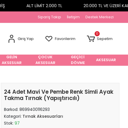
ALT LİMİT 2.000 TL
20.000 TL VE ÜZERİ KAR
Sipariş Takip
İletişim
Destek Merkezi
0
Giriş Yap
Favorilerim
Sepetim
GELİN
ÇOCUK
GEÇİCİ
AKSESUAR
AKSESUAR
AKSESUAR
DÖVME
24 Adet Mavi Ve Pembe Renk Simli Ayak
Takma Tırnak (Yapıştırıcılı)
Barkod:
8699400116293
Kategori:
Tırnak Aksesuarları
Stok:
97