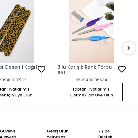
Desenli Kağıt
3'lü Karışık Renk Törpü
Set
699400187132
8699400185534
an Fiyatlarımızı
Toptan Fiyatlarımızı
ek İçin Üye Olun
Görmek İçin Üye Olun
Güvenli
Geniş Ürün
7 / 24
Alışveriş
Yelpazesi
Destek