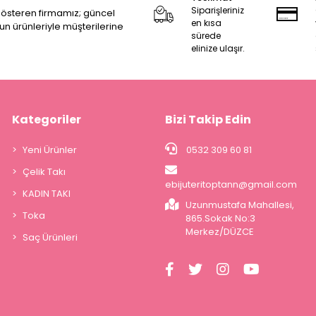
Siparişleriniz
 gösteren firmamız; güncel
en kısa
zun ürünleriyle müşterilerine
sürede
elinize ulaşır.
Kategoriler
Bizi Takip Edin
Yeni Ürünler
0532 309 60 81
Çelik Takı
ebijuteritoptann@gmail.com
KADIN TAKI
Uzunmustafa Mahallesi,
Toka
865.Sokak No:3
Merkez/DÜZCE
Saç Ürünleri