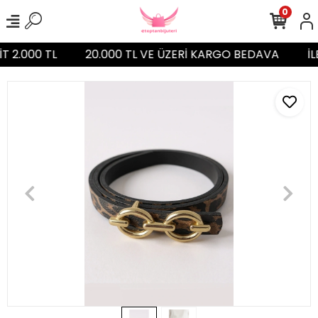
0
İT 2.000 TL
20.000 TL VE ÜZERİ KARGO BEDAVA
İL