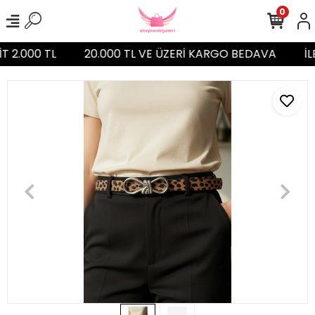
0
T 2.000 TL
20.000 TL VE ÜZERİ KARGO BEDAVA
İL