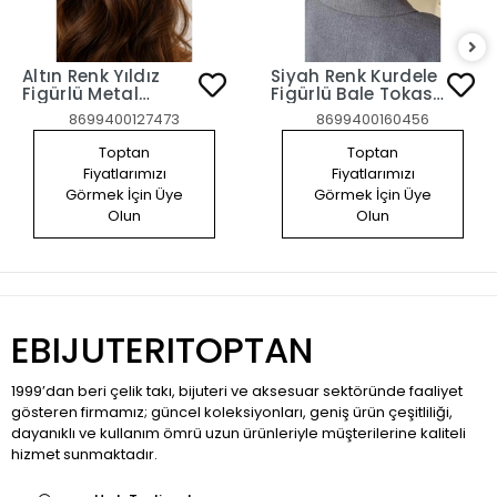
Altın Renk Yıldız
Siyah Renk Kurdele
Figürlü Metal
Figürlü Bale Tokası
Otomat Toka
Otomat Klipsli File
8699400127473
8699400160456
Toka
Toptan
Toptan
Fiyatlarımızı
Fiyatlarımızı
Görmek İçin Üye
Görmek İçin Üye
Olun
Olun
EBIJUTERITOPTAN
1999’dan beri çelik takı, bijuteri ve aksesuar sektöründe faaliyet
gösteren firmamız; güncel koleksiyonları, geniş ürün çeşitliliği,
dayanıklı ve kullanım ömrü uzun ürünleriyle müşterilerine kaliteli
hizmet sunmaktadır.