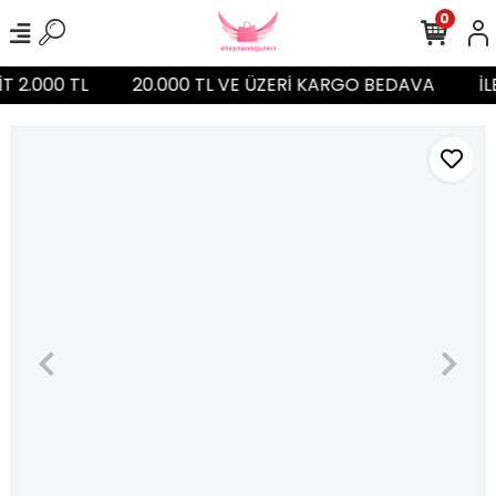
0
İT 2.000 TL
20.000 TL VE ÜZERİ KARGO BEDAVA
İL