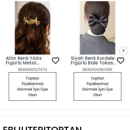
Altın Renk Yıldız
Siyah Renk Kurdele
Figürlü Metal
Figürlü Bale Tokası
Otomat Toka
Otomat Klipsli File
8699400127473
8699400160456
Toka
Toptan
Toptan
Fiyatlarımızı
Fiyatlarımızı
Görmek İçin Üye
Görmek İçin Üye
Olun
Olun
EBIJUTERITOPTAN