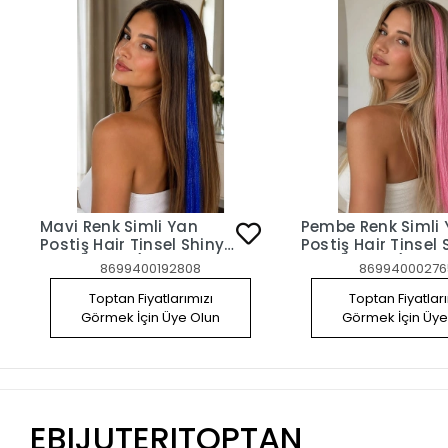
Mavi Renk Simli Yan
Pembe Renk Simli
Postiş Hair Tinsel Shiny
Postiş Hair Tinsel 
Hair (50 Cm)
Hair (50 Cm)
8699400192808
86994000276
Toptan Fiyatlarımızı
Toptan Fiyatlar
Görmek İçin Üye Olun
Görmek İçin Üye
EBIJUTERITOPTAN