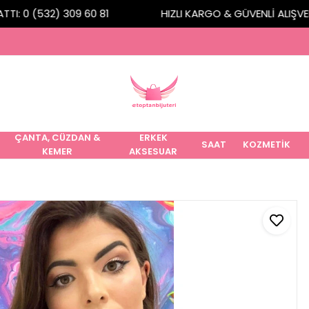
I: 0 (532) 309 60 81
HIZLI KARGO & GÜVENLİ ALIŞVERİŞ
ÇANTA, CÜZDAN &
ERKEK
SAAT
KOZMETİK
KEMER
AKSESUAR