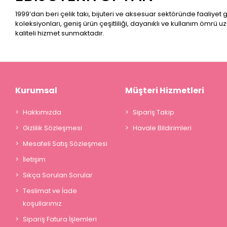
1999’dan beri çelik takı, bijuteri ve aksesuar sektöründe faaliyet
koleksiyonları, geniş ürün çeşitliliği, dayanıklı ve kullanım ömrü u
kaliteli hizmet sunmaktadır.
Kurumsal
Müşteri Hizmetleri
Hakkımızda
Sipariş Takip
Gizlilik Sözleşmesi
Havale Bildirimleri
Mesafeli Satış Sözleşmesi
İletişim
Sıkça Sorulan Sorular
Teslimat ve İade
koşullarımız
Sipariş Fatura İşlemleri