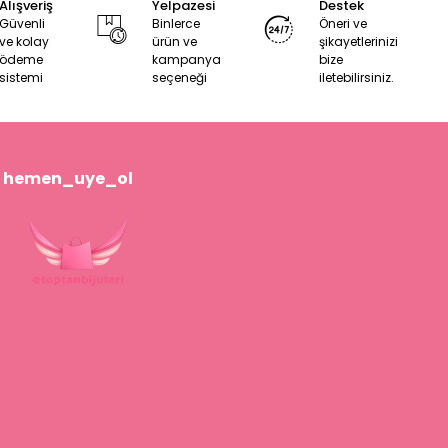
Alışveriş
Yelpazesi
Destek
Güvenli
Binlerce
Öneri ve
ve kolay
ürün ve
şikayetlerinizi
ödeme
kampanya
bize
sistemi
seçeneği
iletebilirsiniz.
hemen_uye_ol