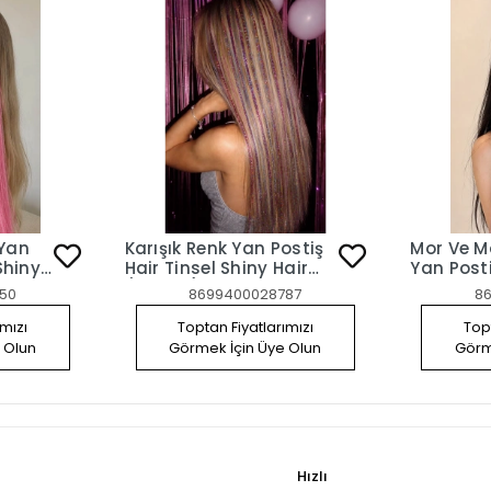
 Yan
Karışık Renk Yan Postiş
Mor Ve M
Shiny
Hair Tinsel Shiny Hair
Yan Post
(50 Cm)
50
8699400028787
8
ımızı
Toptan Fiyatlarımızı
Topt
 Olun
Görmek İçin Üye Olun
Görm
Hızlı