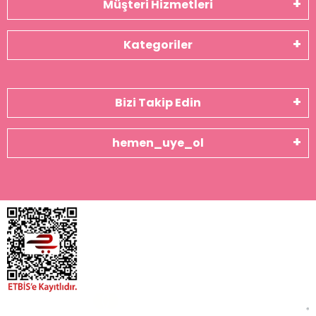
Müşteri Hizmetleri
Kategoriler
Bizi Takip Edin
hemen_uye_ol