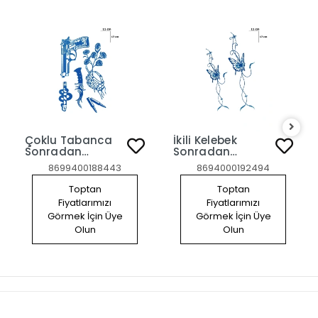
Çoklu Tabanca
İkili Kelebek
Sonradan
Sonradan
Kararan Yarı
Kararan Yarı
8699400188443
8694000192494
Kalıcı Geçici
Kalıcı Geçici
Dövme Tattoo
Dövme Tattoo
Toptan
Toptan
Fiyatlarımızı
Fiyatlarımızı
Görmek İçin Üye
Görmek İçin Üye
Olun
Olun