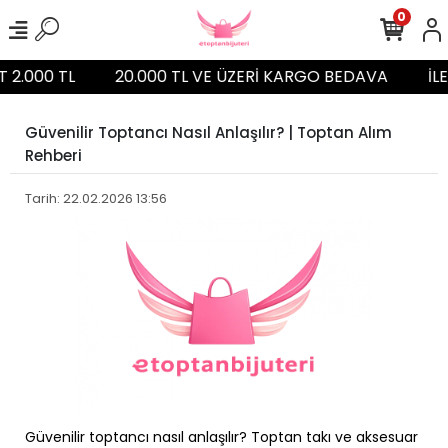
0
T 2.000 TL
20.000 TL VE ÜZERİ KARGO BEDAVA
İLE
Güvenilir Toptancı Nasıl Anlaşılır? | Toptan Alım
Rehberi
Tarih: 22.02.2026 13:56
Güvenilir toptancı nasıl anlaşılır? Toptan takı ve aksesuar