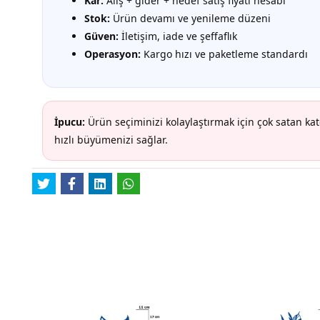
Kâr:
Alış + gider + hedef satış fiyatı hesabı
Stok:
Ürün devamı ve yenileme düzeni
Güven:
İletişim, iade ve şeffaflık
Operasyon:
Kargo hızı ve paketleme standardı
İpucu:
Ürün seçiminizi kolaylaştırmak için çok satan ka
hızlı büyümenizi sağlar.