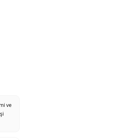
imi ve
şi