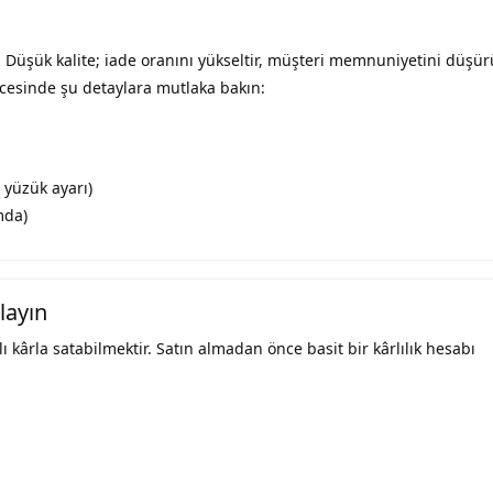
. Düşük kalite; iade oranını yükseltir, müşteri memnuniyetini düşür
ncesinde şu detaylara mutlaka bakın:
, yüzük ayarı)
mda)
layın
ı kârla satabilmektir. Satın almadan önce basit bir kârlılık hesabı