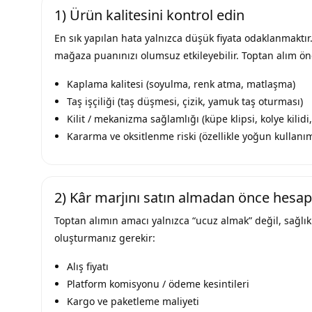
1) Ürün kalitesini kontrol edin
En sık yapılan hata yalnızca düşük fiyata odaklanmaktır
mağaza puanınızı olumsuz etkileyebilir. Toptan alım ö
Kaplama kalitesi (soyulma, renk atma, matlaşma)
Taş işçiliği (taş düşmesi, çizik, yamuk taş oturması)
Kilit / mekanizma sağlamlığı (küpe klipsi, kolye kilidi
Kararma ve oksitlenme riski (özellikle yoğun kullanı
2) Kâr marjını satın almadan önce hesap
Toptan alımın amacı yalnızca “ucuz almak” değil, sağlıkl
oluşturmanız gerekir:
Alış fiyatı
Platform komisyonu / ödeme kesintileri
Kargo ve paketleme maliyeti