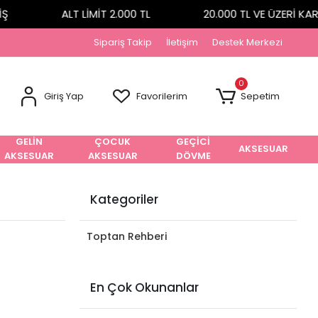
ALT LİMİT 2.000 TL
20.000 TL VE ÜZERİ KARG
Sipariş Takip
İletişim
Destek Merkezi
0
Giriş Yap
Favorilerim
Sepetim
GELİN
ÇOCUK
GEÇİCİ
AKSESUAR
AKSESUAR
AKSESUAR
DÖVME
Kategoriler
Toptan Rehberi
En Çok Okunanlar