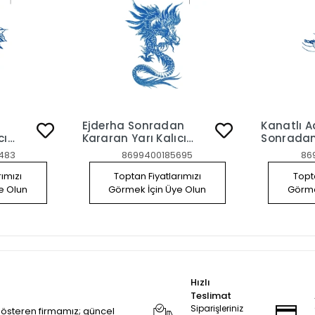
Ejderha Sonradan
Kanatlı 
cı
Kararan Yarı Kalıcı
Sonradan
ttoo
Geçici Dövme Tattoo
Kalıcı Ge
483
8699400185695
86
Tattoo
rımızı
Toptan Fiyatlarımızı
Topta
e Olun
Görmek İçin Üye Olun
Görme
Hızlı
Teslimat
Siparişleriniz
 gösteren firmamız; güncel