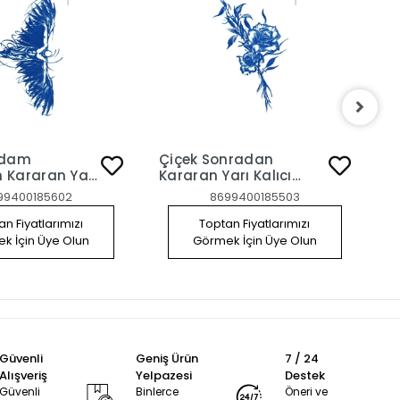
Adam
Çiçek Sonradan
K
 Kararan Yarı
Kararan Yarı Kalıcı
K
çici Dövme
Geçici Dövme Tattoo
G
99400185602
8699400185503
n Fiyatlarımızı
Toptan Fiyatlarımızı
k İçin Üye Olun
Görmek İçin Üye Olun
Güvenli
Geniş Ürün
7 / 24
Alışveriş
Yelpazesi
Destek
Güvenli
Binlerce
Öneri ve