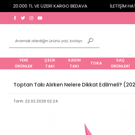
20.000 TL VE ÜZERİ KARGO BEDAVA
İLETİŞİM HATTI:
YENİ
ÇELİK
KADIN
SAÇ
TOKA
ÜRÜNLER
TAKI
TAKI
ÜRÜNLERİ
Toptan Takı Alırken Nelere Dikkat Edilmeli? (20
Tarih: 22.02.2026 02:24