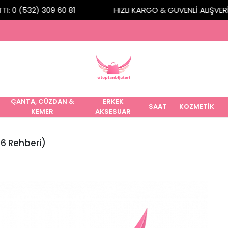
 0 (532) 309 60 81
HIZLI KARGO & GÜVENLİ ALIŞVERİŞ
ÇANTA, CÜZDAN &
ERKEK
SAAT
KOZMETİK
KEMER
AKSESUAR
26 Rehberi)