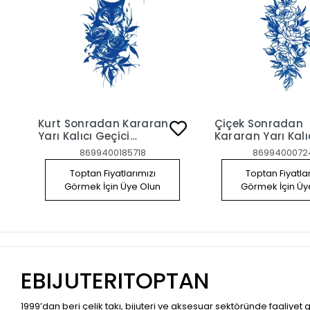
Kurt Sonradan Kararan
Çiçek Sonradan
Yarı Kalıcı Geçici
Kararan Yarı Kalı
Dövme Tattoo
Geçici Dövme Ta
8699400185718
8699400072
Toptan Fiyatlarımızı
Toptan Fiyatla
Görmek İçin Üye Olun
Görmek İçin Üy
EBIJUTERITOPTAN
1999’dan beri çelik takı, bijuteri ve aksesuar sektöründe faaliyet