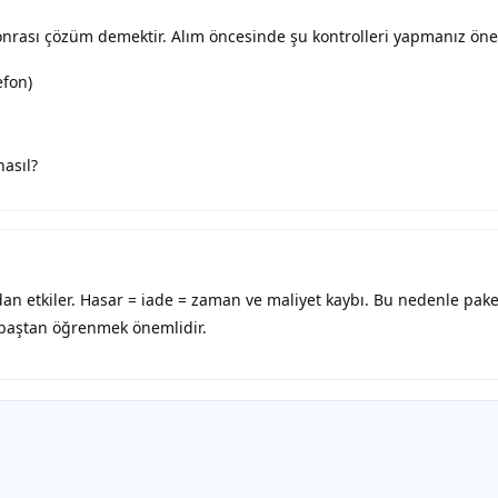
ş sonrası çözüm demektir. Alım öncesinde şu kontrolleri yapmanız öner
efon)
nasıl?
dan etkiler. Hasar = iade = zaman ve maliyet kaybı. Bu nedenle pak
i baştan öğrenmek önemlidir.